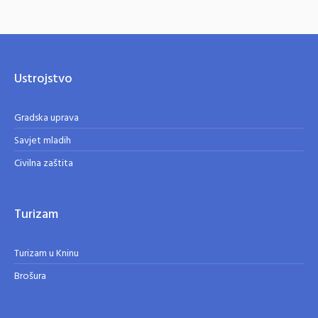
Ustrojstvo
Gradska uprava
Savjet mladih
Civilna zaštita
Turizam
Turizam u Kninu
Brošura