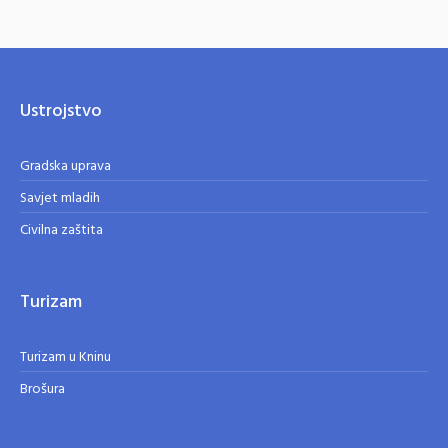
Ustrojstvo
Gradska uprava
Savjet mladih
Civilna zaštita
Turizam
Turizam u Kninu
Brošura