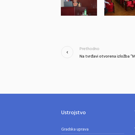
Prethodno
Na tvrđavi otvorena izložba “
Ustrojstvo
Gradska uprava