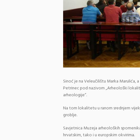
Sinoć je na Veleučilištu Marka Marulića, a
Petrinec pod nazivom „Arheološki lokalit
arheologije“.
Na tom lokalitetu u ranom srednjem vijeku 
groblje.
Savjetnica Muzeja arheoloških spomenika S
hrvatskim, tako i u europskim okvirima.