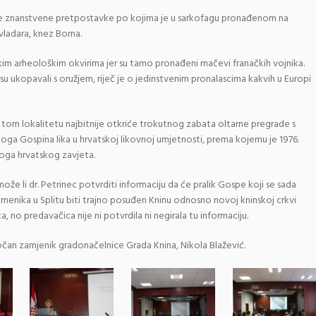
ve znanstvene pretpostavke po kojima je u sarkofagu pronađenom na
vladara, knez Borna.
kim arheološkim okvirima jer su tamo pronađeni mačevi franačkih vojnika.
su ukopavali s oružjem, riječ je o jedinstvenim pronalascima kakvih u Europi
a tom lokalitetu najbitnije otkriće trokutnog zabata oltarne pregrade s
toga Gospina lika u hrvatskoj likovnoj umjetnosti, prema kojemu je 1976.
ikoga hrvatskog zavjeta.
 može li dr. Petrinec potvrditi informaciju da će pralik Gospe koji se sada
menika u Splitu biti trajno posuđen Kninu odnosno novoj kninskoj crkvi
no predavačica nije ni potvrdila ni negirala tu informaciju.
očan zamjenik gradonačelnice Grada Knina, Nikola Blažević.