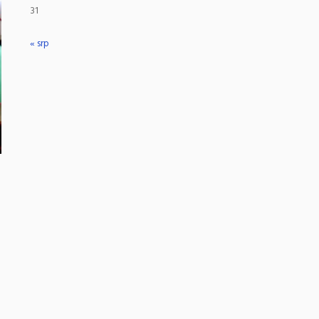
31
« srp