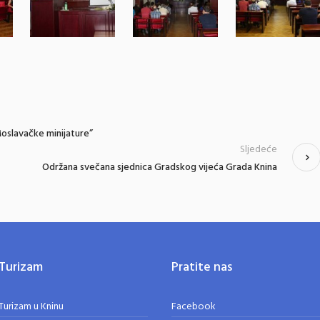
Moslavačke minijature”
Sljedeće
Održana svečana sjednica Gradskog vijeća Grada Knina
Turizam
Pratite nas
Turizam u Kninu
Facebook