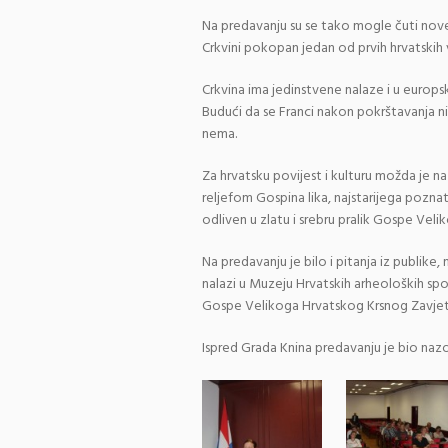
Na predavanju su se tako mogle čuti no
Crkvini pokopan jedan od prvih hrvatskih 
Crkvina ima jedinstvene nalaze i u europs
Budući da se Franci nakon pokrštavanja ni
nema.
Za hrvatsku povijest i kulturu možda je n
reljefom Gospina lika, najstarijega pozna
odliven u zlatu i srebru pralik Gospe Vel
Na predavanju je bilo i pitanja iz publike,
nalazi u Muzeju Hrvatskih arheoloških spo
Gospe Velikoga Hrvatskog Krsnog Zavjeta, 
Ispred Grada Knina predavanju je bio naz