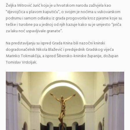
Željka Mitrović Jurić koja je u hrvatskom narodu zaživjela kao
“djevojčica u plavom kaputiću”, o svojim je noćima u vukovarskom
podrumu i samom odlasku iz grada progovorila kroz pjesme koje su
teške i turobne pa u jednoj od njih kazuje kako su je umjesto “priča
za laku noć uspavljivale granate”.
Na predstavljanju su ispred Grada Knina bili nazočni kninski
dogradonačelnik Nikola Blažević i predsjednik Gradskog vijeća
Marinko Tokmakčija, a ispred Šibensko-kninske županije, dožupan
Tomislav Vrdoljak.