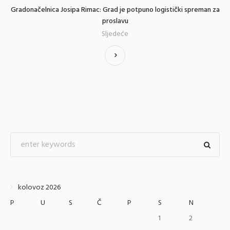
Gradonačelnica Josipa Rimac: Grad je potpuno logistički spreman za
proslavu
Sljedeće
kolovoz 2026
P
U
S
Č
P
S
N
1
2