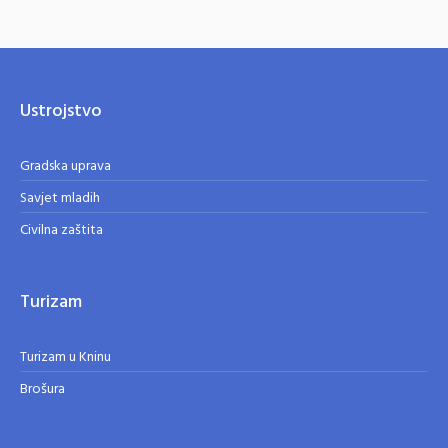
Ustrojstvo
Gradska uprava
Savjet mladih
Civilna zaštita
Turizam
Turizam u Kninu
Brošura