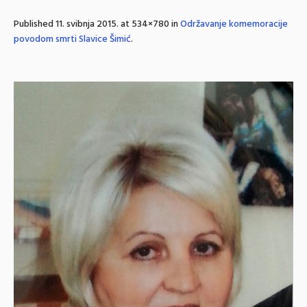
Published
11. svibnja 2015.
at 534×780 in
Održavanje komemoracije
povodom smrti Slavice Šimić
.