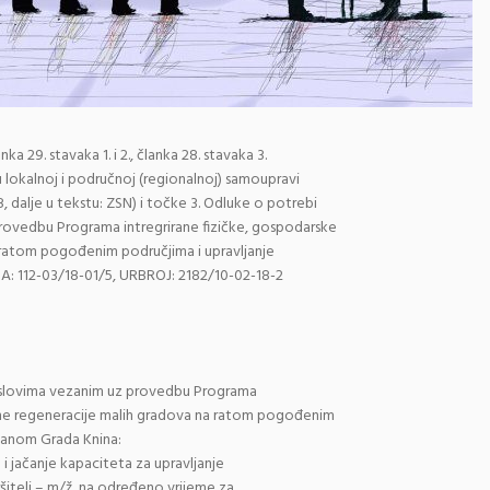
 29. stavaka 1. i 2., članka 28. stavaka 3.
 lokalnoj i područnoj (regionalnoj) samoupravi
8, dalje u tekstu: ZSN) i točke 3. Odluke o potrebi
rovedbu Programa intregrirane fizičke, gospodarske
a ratom pogođenim područjima i upravljanje
SA: 112-03/18-01/5, URBROJ: 2182/10-02-18-2
poslovima vezanim uz provedbu Programa
jalne regeneracije malih gradova na ratom pogođenim
planom Grada Knina:
 i jačanje kapaciteta za upravljanje
ršitelj – m/ž, na određeno vrijeme za