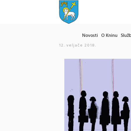
Novosti
O Kninu
Služb
12. veljače 2018.