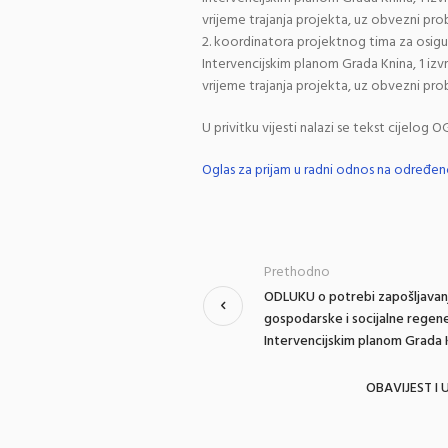
vrijeme trajanja projekta, uz obvezni pro
2. koordinatora projektnog tima za osigur
Intervencijskim planom Grada Knina, 1 izv
vrijeme trajanja projekta, uz obvezni pro
U privitku vijesti nalazi se tekst cijelog 
Oglas za prijam u radni odnos na određen
Prethodno
ODLUKU o potrebi zapošljavanj
gospodarske i socijalne regen
Intervencijskim planom Grada 
OBAVIJEST I 