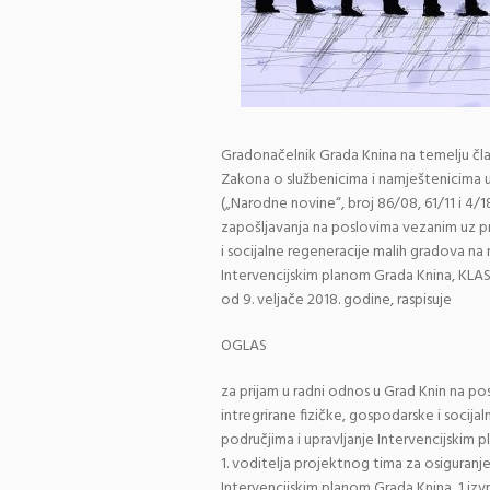
Gradonačelnik Grada Knina na temelju članka
Zakona o službenicima i namještenicima u
(„Narodne novine“, broj 86/08, 61/11 i 4/1
zapošljavanja na poslovima vezanim uz p
i socijalne regeneracije malih gradova n
Intervencijskim planom Grada Knina, KLA
od 9. veljače 2018. godine, raspisuje
OGLAS
za prijam u radni odnos u Grad Knin na 
intregrirane fizičke, gospodarske i soci
područjima i upravljanje Intervencijskim 
1. voditelja projektnog tima za osiguranje
Intervencijskim planom Grada Knina, 1 izv