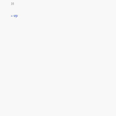
31
« srp