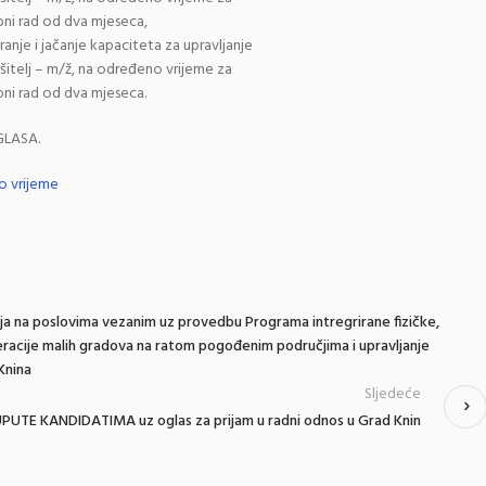
bni rad od dva mjeseca,
anje i jačanje kapaciteta za upravljanje
ršitelj – m/ž, na određeno vrijeme za
bni rad od dva mjeseca.
OGLASA.
o vrijeme
a na poslovima vezanim uz provedbu Programa intregrirane fizičke,
eracije malih gradova na ratom pogođenim područjima i upravljanje
Knina
Sljedeće
UPUTE KANDIDATIMA uz oglas za prijam u radni odnos u Grad Knin