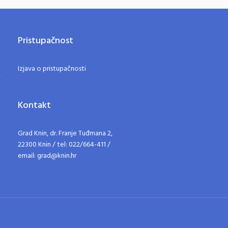
Pristupačnost
Izjava o pristupačnosti
Kontakt
Grad Knin, dr. Franje Tuđmana 2,
22300 Knin / tel: 022/664-411 /
email: grad@knin.hr