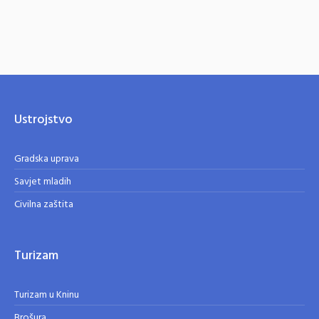
Ustrojstvo
Gradska uprava
Savjet mladih
Civilna zaštita
Turizam
Turizam u Kninu
Brošura