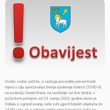
Stožer civilne zaštite, iz razloga provedbe preventivnih
mjera u cilju sprečavanja širenja epidemije bolesti COVID-l9,
na području Grada Knina, na razdoblje od dva tjedna, s
početkom primjene od 24. srpnja 2020. godine,donio je
Odluku o ograničavanju rada svih ugostiteljskih objekata do
24:00 sata, te o zabrani održavanja koncerata, kako na