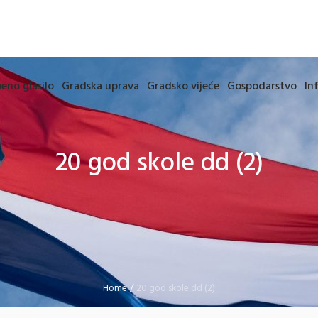
eno glasilo
Gradska uprava
Gradsko vijeće
Gospodarstvo
In
20 god skole dd (2)
Home
/
20 god skole dd (2)