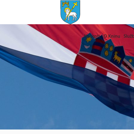
Novosti
O Kninu
Služb