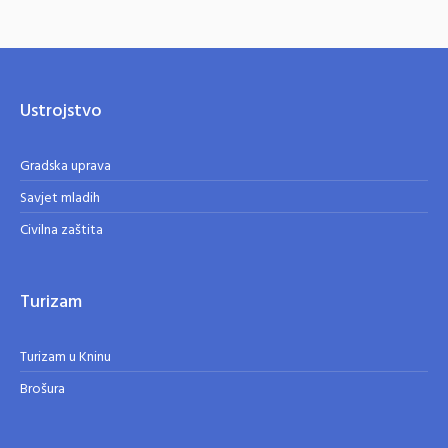
Ustrojstvo
Gradska uprava
Savjet mladih
Civilna zaštita
Turizam
Turizam u Kninu
Brošura