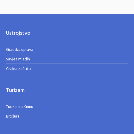
Ustrojstvo
Gradska uprava
Savjet mladih
Civilna zaštita
Turizam
Turizam u Kninu
Brošura