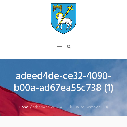
adeed4de-ce32-4090-
b00a-ad67ea55c738 (1)
Home
/
adeed4de-ce32-4090-b00a-ad67ea55c738 (1)