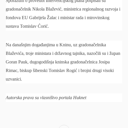
Sporazum o provedbi Intervencijskog plana potpisali su
gradonačelnik Nikola Blažević, ministrica regionalnog razvoja i
fondova EU Gabrijela Žalac i ministar rada i mirovinskog
sustava Tomislav Ćorić.
Na današnjim događanjima u Kninu, uz gradonačelnika
Blaževića, troje ministara i državnog tajnika, nazočili su i župan
Goran Pauk, dugogodišnja kninska gradonačelnica Josipa
Rimac, biskup šibenski Tomislav Rogić i brojni drugi visoki
uzvanici.
Autorska prava su vlasništvo portala Huknet