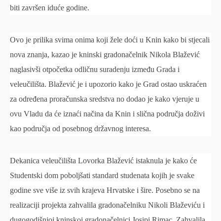
biti završen iduće godine.
Ovo je prilika svima onima koji žele doći u Knin kako bi stjecali
nova znanja, kazao je kninski gradonačelnik Nikola Blažević
naglasivši otpočetka odličnu suradenju između Grada i
veleučilišta. Blažević je i upozorio kako je Grad ostao uskraćen
za određena proračunska sredstva no dodao je kako vjeruje u
ovu Vladu da će iznaći načina da Knin i slična područja doživi
kao područja od posebnog državnog interesa.
Dekanica veleučilišta Lovorka Blažević istaknula je kako će
Studentski dom poboljšati standard studenata kojih je svake
godine sve više iz svih krajeva Hrvatske i šire. Posebno se na
realizaciji projekta zahvalila gradonačelniku Nikoli Blaževiću i
dugogodišnjoj kninskoj gradonačelnici Josipi Rimac. Zahvalila