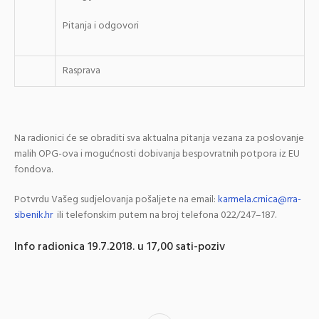
Pitanja i odgovori
Rasprava
Na radionici će se obraditi sva aktualna pitanja vezana za poslovanje
malih OPG-ova i mogućnosti dobivanja bespovratnih potpora iz EU
fondova.
Potvrdu Vašeg sudjelovanja pošaljete na email:
karmela.crnica@rra-
sibenik.hr
ili telefonskim putem na broj telefona 022/247–187.
Info radionica 19.7.2018. u 17,00 sati-poziv