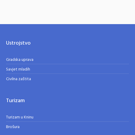
Ustrojstvo
Gradska uprava
Savjet mladih
Civilna zaštita
Turizam
Turizam u Kninu
Brošura