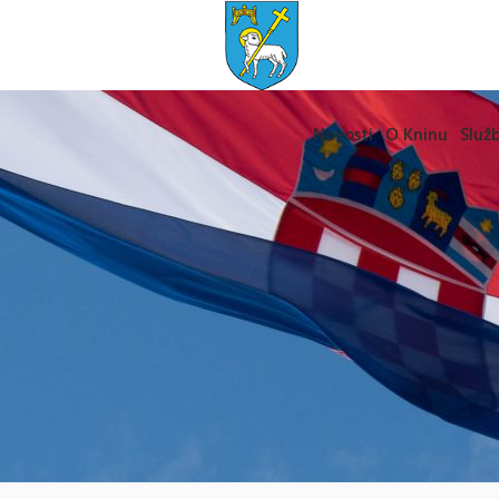
Novosti
O Kninu
Služb