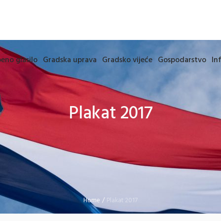
eno glasilo
Gradska uprava
Gradsko vijeće
Gospodarstvo
In
Plakat 2017
Home
/
Plakat 2017