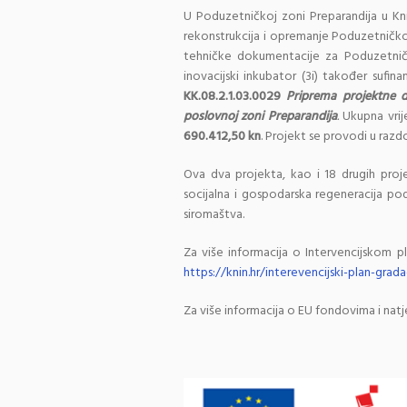
U Poduzetničkoj zoni Preparandija u Kni
rekonstrukcija i opremanje Poduzetničkog 
tehničke dokumentacije za Poduzetničk
inovacijski inkubator (3i) također sufin
KK.08.2.1.03.0029
Priprema projektne do
poslovnoj zoni Preparandija
.
Ukupna vri
690.412,50 kn
. Projekt se provodi u razd
Ova dva projekta, kao i 18 drugih proj
socijalna i gospodarska regeneracija podr
siromaštva.
Za više informacija o Intervencijskom p
https://knin.hr/interevencijski-plan-grada
Za više informacija o EU fondovima i natj