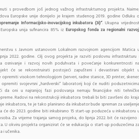
nuti s provedbom još jednog važnog infrastrukturnog projekta. Naime
ndova Europske unije donijelo je krajem studenog 2019. godine Odluku 
opremanje Informacijsko-inovacijskog inkubatora (3i)“
. Ukupna vrijednos
Europska unija sufinancira 85% iz
Europskog fonda za regionalni razvoj
rtnerstvu s Javnom ustanovom Lokalnom razvojnom agencijom Matica 
ipnja 2022. godine. Cilj ovog projekta je razviti poslovnu infrastrukturu 
a osnivanje i razvoj novih poduhvata i povećanje konkurentnosti n
ekt će se rekonstruirati postojeći zapušteni i devastirani objekt 
 opremiti visokom tehnologijom (serveri, radne stanice, 3D printer, skener
 opremiti svojevrsni „hardverski“ laboratorij koji će nuditi poduzetnicim
i da oni u najranijoj fazi poslovanja nemaju financijske niti tehničk
me. Radovi na rekonstrukciji inkubatora trebali bi biti završeni do kraj
je inkubatora, te je tako planirano da inkubator bude spreman za useljenj
da će do 2023. godine biti inkubirano 15 start-up poduzeća u inkubatoru 
oba. Za vrijeme trajanja samog projeka, do lipnja 2022. bit će razvijeno 
a. U okviru projekta organizirat će se edukacija o start-up poduzećima z
 i učenika.