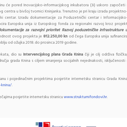
nu će pored Inovacijsko-informacijskog inkubatora (3i) uskoro započeti 
centra u bivšoj tvornici Kninjanka. Trenutno je pri kraju izrada projektno
i centar. Izradu dokumentacije za Poduzetnički centar i Informacijsko
ancira Europska unija iz Europskog fonda za regionalni razvoj kroz projek
kumentacije za razvojni prioritet Razvoj poduzetničke infrastrukture 
jednost ovog projekta je
812.250,00 kn
od čega Europska unija sufinancir
oblju od ožujka 2018. do prosinca 2019 godine.
ekata, dio su
Intervencijskog plana Grada Knina
čiji je cilj održiva fizička
učja grada Knina s ciljem smanjenja socijalnih nejednakosti, isključenosti 
lanu i pojedinačnim projektima posjetite internetsku stranicu Grada Knin
-knina/
.
ečajima posjetite internetsku stranicu
www.strukturnifondovi.hr
.