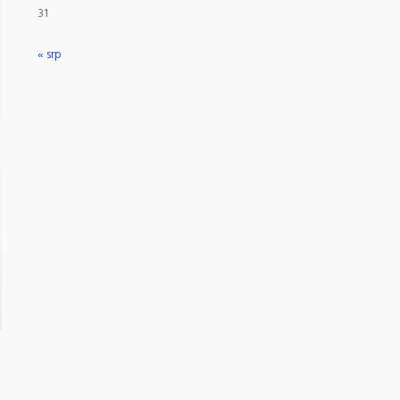
31
« srp