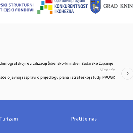
demografskoj revitalizaciji Šibensko-kninske i Zadarske županije
Sljedeće
ešće o javnoj raspravi o prijedlogu plana i strateškoj studiji PPUGK
Turizam
Pratite nas