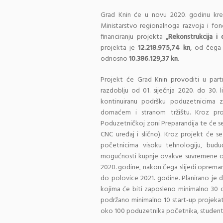
Grad Knin će u novu 2020. godinu kre
Ministarstvo regionalnoga razvoja i fo
financiranju projekta
„Rekonstrukcija i 
projekta je
12.218.975,74 kn
, od čega 
odnosno
10.386.129,37 kn
.
Projekt će Grad Knin provoditi u pa
razdoblju od 01. siječnja 2020. do 30. l
kontinuiranu podršku poduzetnicima z
domaćem i stranom tržištu. Kroz proj
Poduzetničkoj zoni Preparandija te će se
CNC uređaj i slično). Kroz projekt će se
početnicima visoku tehnologiju, buduć
mogućnosti kupnje ovakve suvremene opre
2020. godine, nakon čega slijedi opreman
do polovice 2021. godine. Planirano je 
kojima će biti zaposleno minimalno 30 os
podržano minimalno 10 start-up projekat
oko 100 poduzetnika početnika, studenta