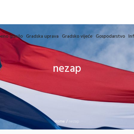
eno glasilo
Gradska uprava
Gradsko vijeće
Gospodarstvo
In
nezap
Home
/
nezap