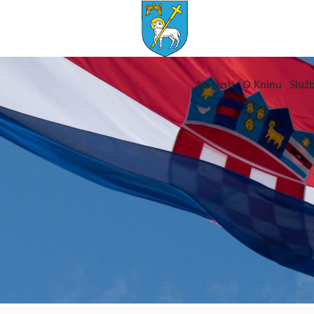
Novosti
O Kninu
Služb