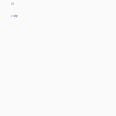
31
« srp