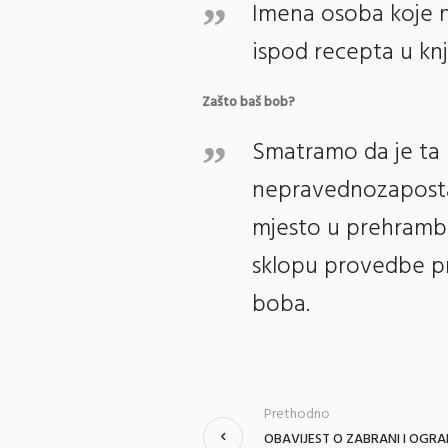
Imena osoba koje 
ispod recepta u kn
Zašto baš bob?
Smatramo da je ta 
nepravednozapostavl
mjesto u prehrambe
sklopu provedbe pr
boba.
Prethodno
OBAVIJEST O ZABRANI I OGR