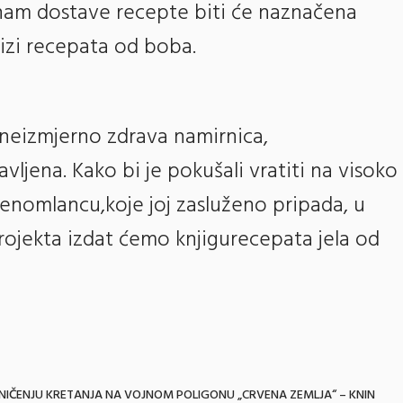
nam dostave recepte biti će naznačena
jizi recepata od boba.
neizmjerno zdrava namirnica,
jena. Kako bi je pokušali vratiti na visoko
nomlancu,koje joj zasluženo pripada, u
ojekta izdat ćemo knjigurecepata jela od
ANIČENJU KRETANJA NA VOJNOM POLIGONU „CRVENA ZEMLJA“ – KNIN