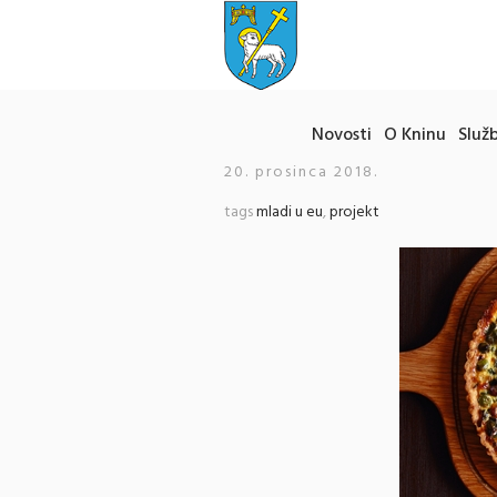
Novosti
O Kninu
Služb
20. prosinca 2018.
tags
mladi u eu
,
projekt