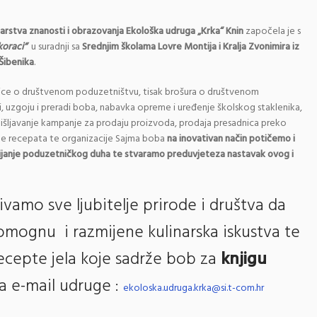
arstva znanosti i obrazovanja
Ekološka udruga „Krka“ Knin
započela je s
koraci“
u suradnji sa
Srednjim školama Lovre Montija i Kralja Zvonimira iz
 Šibenika
.
nice o društvenom poduzetništvu, tisak brošura o društvenom
i, uzgoju i preradi boba, nabavka opreme i uređenje školskog staklenika,
išljavanje kampanje za prodaju proizvoda, prodaja presadnica preko
ige recepata te organizacije Sajma boba
na inovativan način potičemo i
vijanje poduzetničkog duha te stvaramo preduvjeteza nastavak ovog i
vamo sve ljubitelje prirode i društva da
pomognu i razmijene kulinarska iskustva te
ecepte jela koje sadrže bob za
knjigu
a e-mail udruge :
ekoloska.udruga.krka@si.t-com.hr