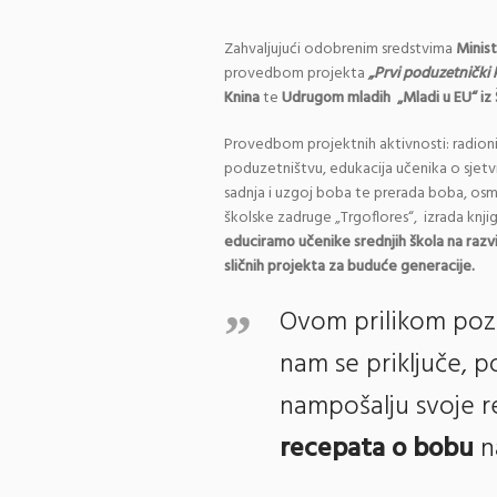
Zahvaljujući odobrenim sredstvima
Minist
provedbom projekta
„Prvi poduzetnički 
Knina
te
Udrugom mladih „Mladi u EU“
iz
Provedbom projektnih aktivnosti: radio
poduzetništvu, edukacija učenika o sjetv
sadnja i uzgoj boba te prerada boba, osm
školske zadruge „Trgoflores“, izrada knj
educiramo učenike srednjih škola na raz
sličnih projekta za buduće generacije.
Ovom prilikom pozi
nam se priključe, 
nampošalju svoje r
recepata o bobu
n