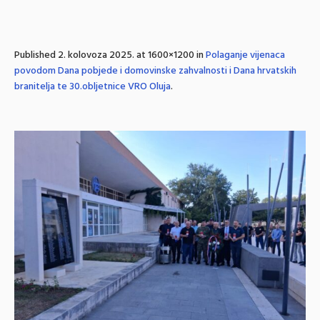
Published
2. kolovoza 2025.
at 1600×1200 in
Polaganje vijenaca
povodom Dana pobjede i domovinske zahvalnosti i Dana hrvatskih
branitelja te 30.obljetnice VRO Oluja
.