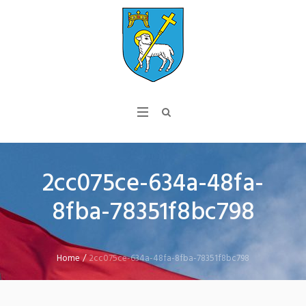
2cc075ce-634a-48fa-
8fba-78351f8bc798
Home
/
2cc075ce-634a-48fa-8fba-78351f8bc798