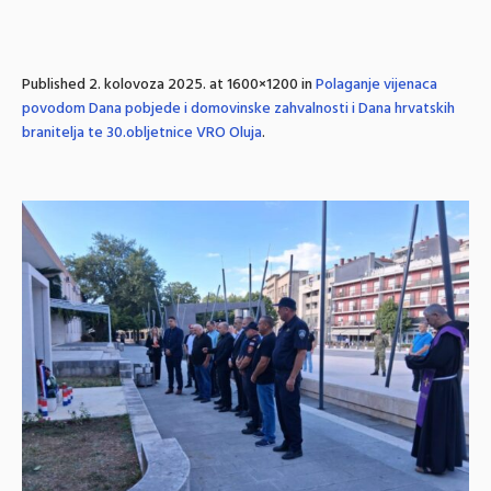
Published
2. kolovoza 2025.
at 1600×1200 in
Polaganje vijenaca
povodom Dana pobjede i domovinske zahvalnosti i Dana hrvatskih
branitelja te 30.obljetnice VRO Oluja
.