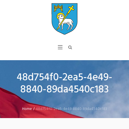
48d754f0-2ea5-4e49-
8840-89da4540c183
Home
/
48d754f0-2ea5-4e49-8840-89da4540c183