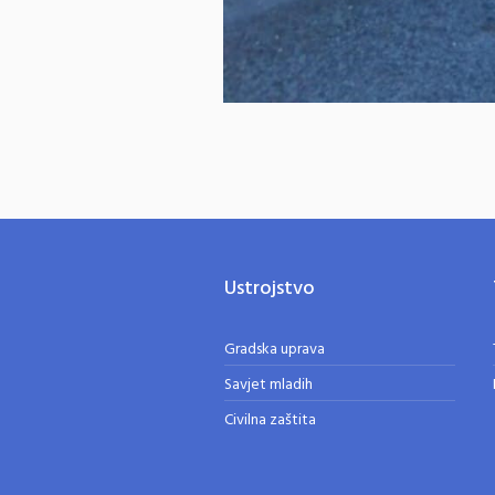
Ustrojstvo
Gradska uprava
Savjet mladih
Civilna zaštita