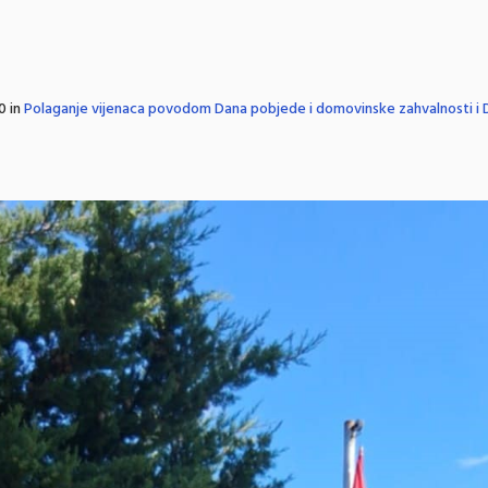
0 in
Polaganje vijenaca povodom Dana pobjede i domovinske zahvalnosti i Da