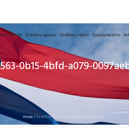
eno glasilo
Gradska uprava
Gradsko vijeće
Gospodarstvo
In
563-0b15-4bfd-a079-0097ae
Home
/
8cd3f563-0b15-4bfd-a079-0097aeb1224c