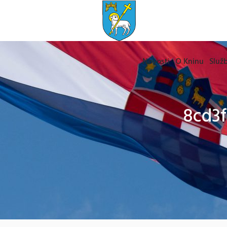
Novosti
O Kninu
Služb
8cd3f