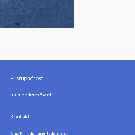
Pristupačnost
Izjava o pristupačnosti
Kontakt
Grad Knin, dr. Franje Tuđmana 2,