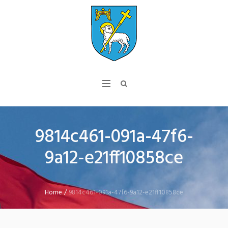
9814c461-091a-47f6-
9a12-e21ff10858ce
Home
/
9814c461-091a-47f6-9a12-e21ff10858ce