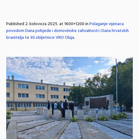
Published
2. kolovoza 2025.
at 1600×1200 in
Polaganje vijenaca
povodom Dana pobjede i domovinske zahvalnosti i Dana hrvatskih
branitelja te 30.obljetnice VRO Oluja
.