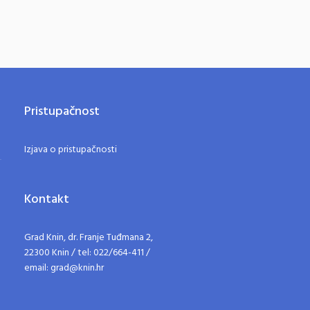
Pristupačnost
Izjava o pristupačnosti
Kontakt
Grad Knin, dr. Franje Tuđmana 2,
22300 Knin / tel: 022/664-411 /
email: grad@knin.hr