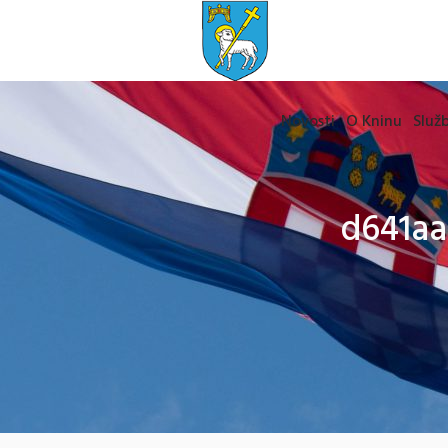
Novosti
O Kninu
Služb
d641aa