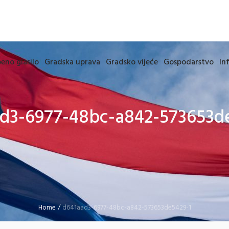
eno glasilo
Gradska uprava
Gradsko vijeće
Gospodarstvo
In
d3-6977-48bc-a842-573653d
Home
/
d641aad3-6977-48bc-a842-573653de5429-1