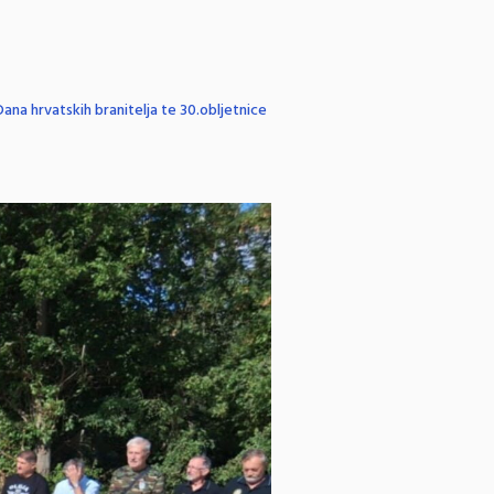
na hrvatskih branitelja te 30.obljetnice