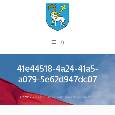
41e44518-4a24-41a5-
a079-5e62d947dc07
Home
/
41e44518-4a24-41a5-a079-5e62d947dc07