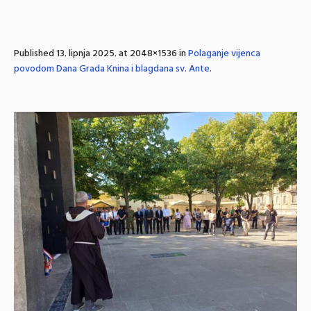
Published
13. lipnja 2025.
at 2048×1536 in
Polaganje vijenca
povodom Dana Grada Knina i blagdana sv. Ante
.