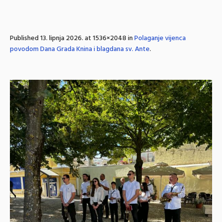
Published
13. lipnja 2026.
at 1536×2048 in
Polaganje vijenca
povodom Dana Grada Knina i blagdana sv. Ante
.