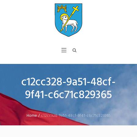
c12cc328-9a51-48cf-
9f41-c6c71c829365
Home
/
c12cc328-9a51-48cf-9f41-c6c71c829365