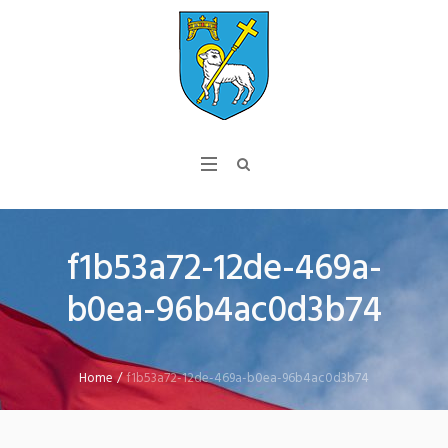
f1b53a72-12de-469a-
b0ea-96b4ac0d3b74
Home
/
f1b53a72-12de-469a-b0ea-96b4ac0d3b74