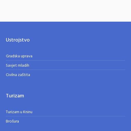
Ustrojstvo
Gradska uprava
Savjet mladih
Civilna zaštita
Turizam
Turizam u Kninu
Brošura