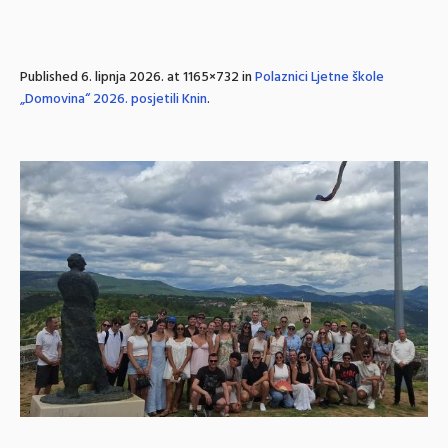
Published
6. lipnja 2026.
at 1165×732 in
Polaznici Ljetne škole
„Domovina“ 2026. posjetili Knin
.