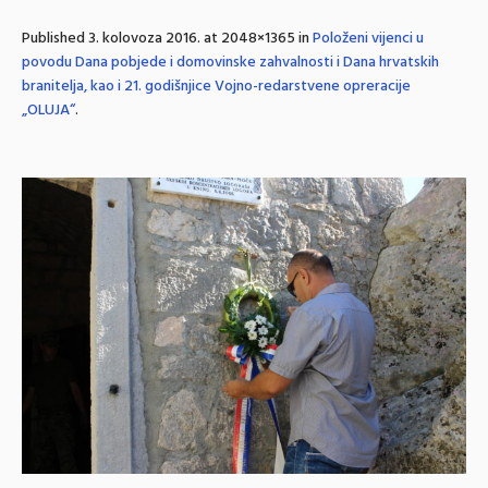
Published
3. kolovoza 2016.
at 2048×1365 in
Položeni vijenci u
povodu Dana pobjede i domovinske zahvalnosti i Dana hrvatskih
branitelja, kao i 21. godišnjice Vojno-redarstvene opreracije
„OLUJA“
.