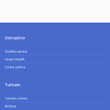
Ustrojstvo
Gradska uprava
Savjet mladih
Civilna zaštita
Turizam
Turizam u Kninu
Brošura