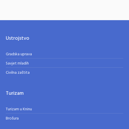
Ustrojstvo
Gradska uprava
Savjet mladih
Civilna zaštita
Turizam
Turizam u Kninu
Brošura