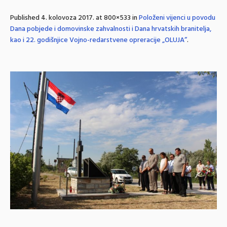
Published
4. kolovoza 2017.
at 800×533 in
Položeni vijenci u povodu
Dana pobjede i domovinske zahvalnosti i Dana hrvatskih branitelja,
kao i 22. godišnjice Vojno-redarstvene opreracije „OLUJA“
.