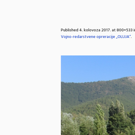
Published
4. kolovoza 2017.
at 800×533 
Vojno-redarstvene opreracije „OLUJA“
.