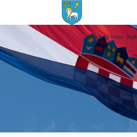
Novosti
O Kninu
Služb