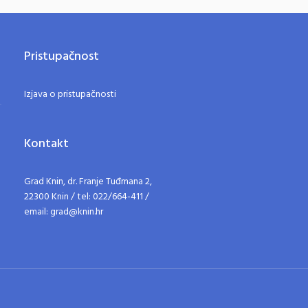
Pristupačnost
Izjava o pristupačnosti
Kontakt
Grad Knin, dr. Franje Tuđmana 2,
22300 Knin / tel: 022/664-411 /
email: grad@knin.hr