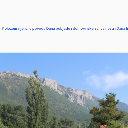
in
Položeni vijenci u povodu Dana pobjede i domovinske zahvalnosti i Dana hrv