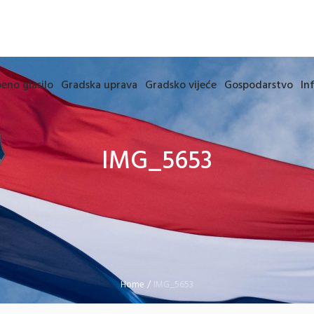
eno glasilo
Gradska uprava
Gradsko vijeće
Gospodarstvo
In
IMG_5653
Home
/
IMG_5653