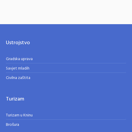
Ustrojstvo
Gradska uprava
Savjet mladih
Civilna zaštita
Turizam
Turizam u Kninu
Brošura