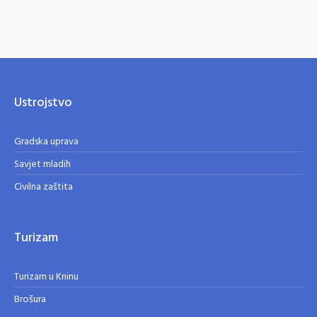
Ustrojstvo
Gradska uprava
Savjet mladih
Civilna zaštita
Turizam
Turizam u Kninu
Brošura