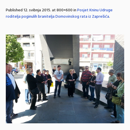
Published
12. svibnja 2015.
at 800×600 in
Posjet Kninu Udruge
roditelja poginulih branitelja Domovinskog rata iz Zaprešića
.