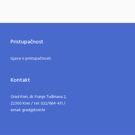
Pristupačnost
Izjava o pristupačnosti
Kontakt
Grad Knin, dr. Franje Tuđmana 2,
22300 Knin / tel: 022/664-411 /
email: grad@knin.hr