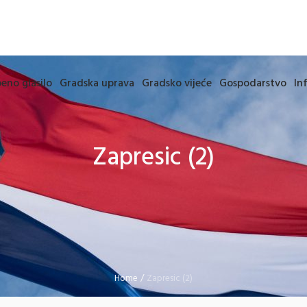
eno glasilo
Gradska uprava
Gradsko vijeće
Gospodarstvo
In
Zapresic (2)
Home
/
Zapresic (2)