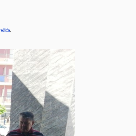
rešića
.