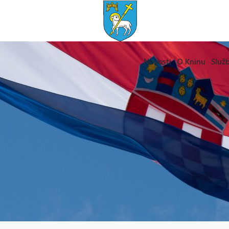
Novosti
O Kninu
Služb