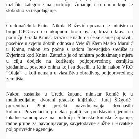
različite kategorije na području županije i o onom koje je
slobodno za raspolaganje.
Gradonačelnik Knina Nikola Blažević upoznao je ministra o
broju OPG-ova i o ukupnom broju ovaca, koza i krava na
području Grada Knina. Izrazio je nadu da će se stanje popraviti,
posebice u svjetlu dobrih odnosa s Veleučilištem Marko Marulić
u Kninu, nakon što počne s radom Inovacijsko središte u
Zvjerincu kod Knina. Zatražio je od ministra poduzimanje mjera
u cilju dodjele na korištenje poljoprivrednog zemljišta
građanima, posebno onima koji su doselili u Knin nakon VRO
”Oluja”, a koji nemaju u vlasništvu obradivog poljoprivrednog
zemljišta.
Nakon sastanka u Uredu župana ministar Romić je u
multimedijalnoj dvorani gradske knjižnice „Juraj Šižgorić“
prezentirao Pilot projekt navodnjavanja drvenastih
kultura. Prezentaciju projekta pratili su predstavnici jedinica
lokalne samouprave na području Šibensko-kninske županije,
radne grupe za navodnjavanje, savjetodavne službe i Hrvatske
poljoprivredne agencije.