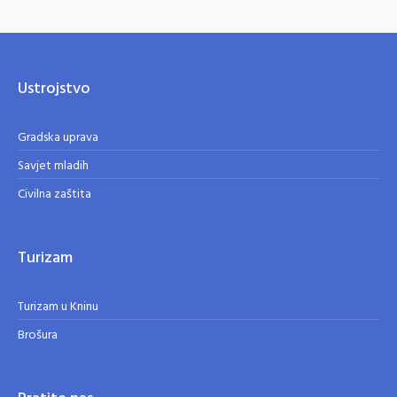
Ustrojstvo
Gradska uprava
Savjet mladih
Civilna zaštita
Turizam
Turizam u Kninu
Brošura