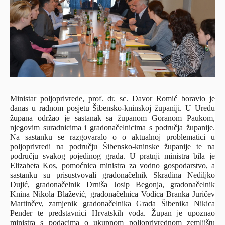
Ministar poljoprivrede, prof. dr. sc. Davor Romić boravio je
danas u radnom posjetu Šibensko-kninskoj županiji. U Uredu
župana održao je sastanak sa županom Goranom Paukom,
njegovim suradnicima i gradonačelnicima s područja županije.
Na sastanku se razgovaralo o o aktualnoj problematici u
poljoprivredi na području Šibensko-kninske županije te na
području svakog pojedinog grada.
U pratnji ministra bila je
Elizabeta Kos, pomoćnica ministra za vodno gospodarstvo, a
sastanku su prisustvovali gradonačelnik Skradina Nediljko
Dujić, gradonačelnik Drniša Josip Begonja, gradonačelnik
Knina Nikola Blažević, gradonačelnica Vodica Branka Juričev
Martinčev, zamjenik gradonačelnika Grada Šibenika Nikica
Penđer te predstavnici Hrvatskih voda. Župan je upoznao
ministra s podacima o ukupnom poljoprivrednom zemljištu