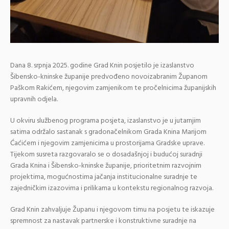
Dana 8. srpnja 2025. godine Grad Knin posjetilo je izaslanstvo
Šibensko-kninske županije predvođeno novoizabranim Županom
Paškom Rakićem, njegovim zamjenikom te pročelnicima županijskih
upravnih odjela.
U okviru službenog programa posjeta, izaslanstvo je u jutarnjim
satima održalo sastanak s gradonačelnikom Grada Knina Marijom
Ćaćićem i njegovim zamjenicima u prostorijama Gradske uprave.
Tijekom susreta razgovaralo se o dosadašnjoj i budućoj suradnji
Grada Knina i Šibensko-kninske županije, prioritetnim razvojnim
projektima, mogućnostima jačanja institucionalne suradnje te
zajedničkim izazovima i prilikama u kontekstu regionalnog razvoja.
Grad Knin zahvaljuje Županu i njegovom timu na posjetu te iskazuje
spremnost za nastavak partnerske i konstruktivne suradnje na