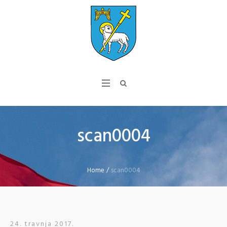
scan0004
Home
/
scan0004
24. travnja 2017.