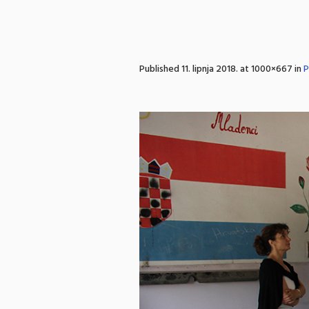
Published
11. lipnja 2018.
at 1000×667 in
P