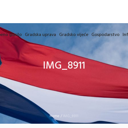
eno glasilo
Gradska uprava
Gradsko vijeće
Gospodarstvo
In
IMG_8911
Home
/
IMG_8911