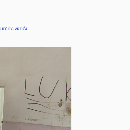
JEČJEG VRTIĆA
.