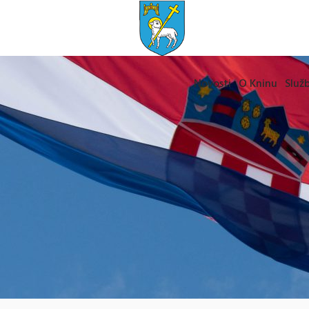
Novosti
O Kninu
Služb