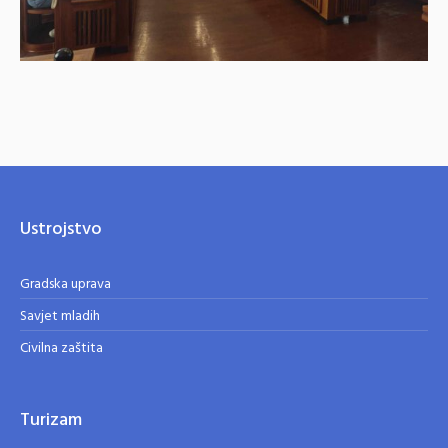
Ustrojstvo
Gradska uprava
Savjet mladih
Civilna zaštita
Turizam