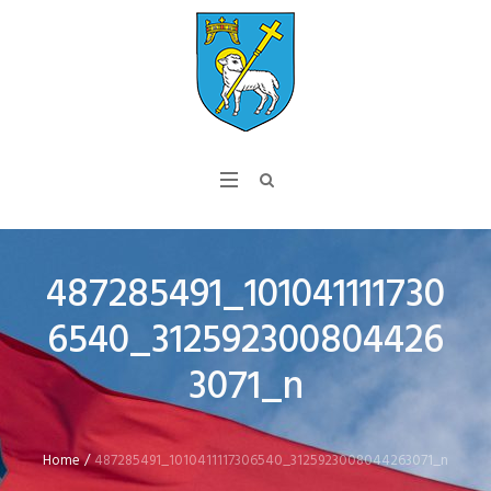
487285491_101041111730
6540_312592300804426
3071_n
Home
/
487285491_1010411117306540_3125923008044263071_n