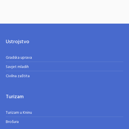
Ustrojstvo
Gradska uprava
Savjet mladih
Civilna zaštita
Turizam
Turizam u Kninu
Brošura