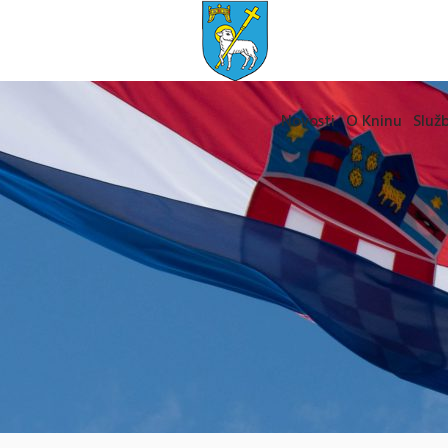
Novosti
O Kninu
Služb