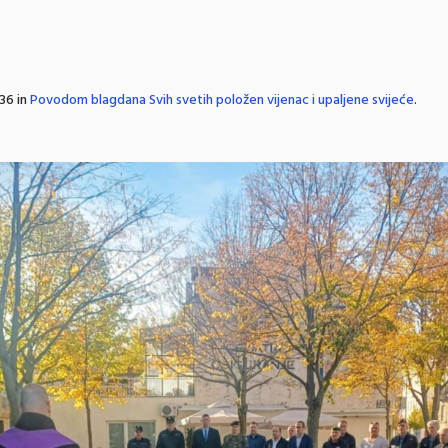
36 in
Povodom blagdana Svih svetih položen vijenac i upaljene svijeće
.