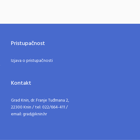
Pristupačnost
Izjava o pristupačnosti
Kontakt
Grad Knin, dr. Franje Tuđmana 2,
22300 Knin / tel: 022/664-411 /
email: grad@knin.hr