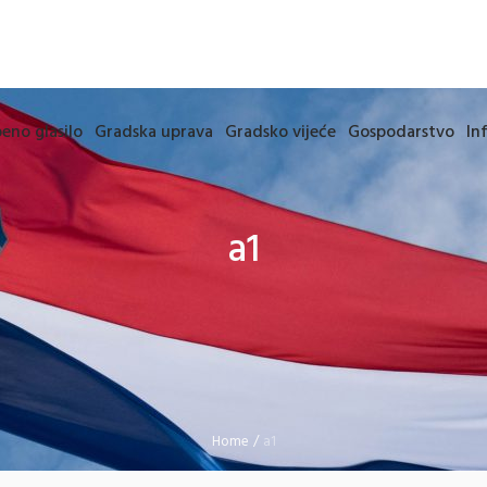
eno glasilo
Gradska uprava
Gradsko vijeće
Gospodarstvo
In
a1
Home
/
a1