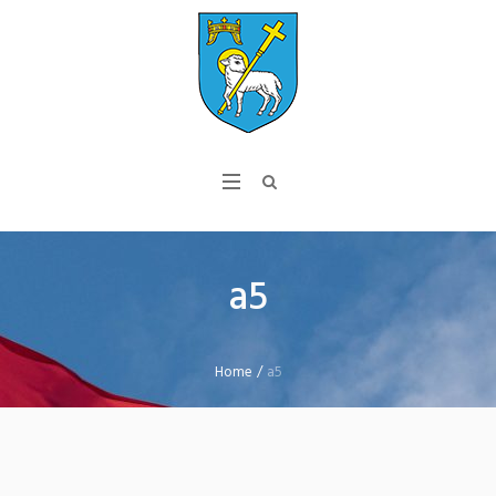
a5
Home
/
a5