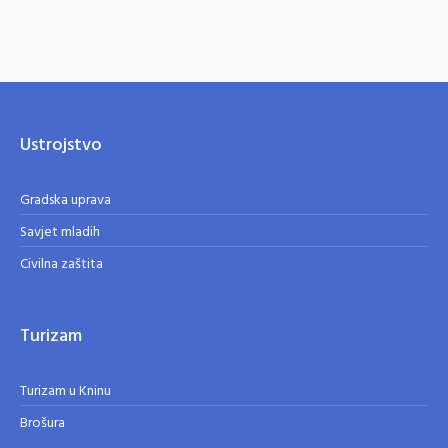
Ustrojstvo
Gradska uprava
Savjet mladih
Civilna zaštita
Turizam
Turizam u Kninu
Brošura