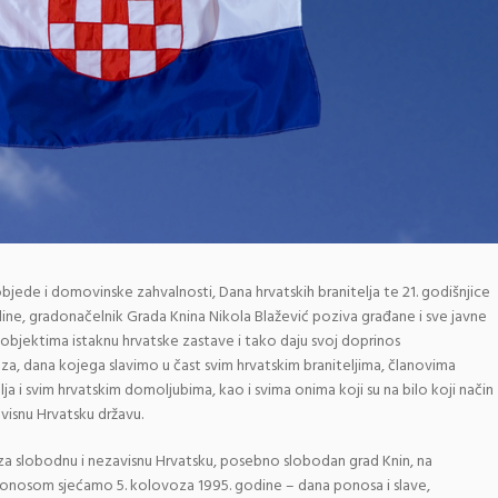
jede i domovinske zahvalnosti, Dana hrvatskih branitelja te 21. godišnjice
ine, gradonačelnik Grada Knina Nikola Blažević poziva građane i sve javne
m objektima istaknu hrvatske zastave i tako daju svoj doprinos
a, dana kojega slavimo u čast svim hrvatskim braniteljima, članovima
telja i svim hrvatskim domoljubima, kao i svima onima koji su na bilo koji način
visnu Hrvatsku državu.
e za slobodnu i nezavisnu Hrvatsku, posebno slobodan grad Knin, na
ponosom sjećamo 5. kolovoza 1995. godine – dana ponosa i slave,