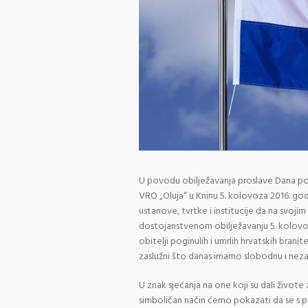
U povodu obilježavanja proslave Dana pob
VRO „Oluja“ u Kninu 5. kolovoza 2016. god
ustanove, tvrtke i institucije da na svoji
dostojanstvenom obilježavanju 5. kolovoz
obitelji poginulih i umrlih hrvatskih brani
zaslužni što danas imamo slobodnu i neza
U znak sjećanja na one koji su dali život
simboličan način ćemo pokazati da se s 