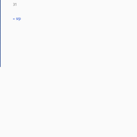
31
« srp