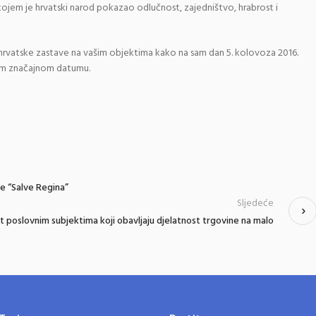
kojem je hrvatski narod pokazao odlučnost, zajedništvo, hrabrost i
i hrvatske zastave na vašim objektima kako na sam dan 5. kolovoza 2016.
tom značajnom datumu.
e “Salve Regina”
Sljedeće
t poslovnim subjektima koji obavljaju djelatnost trgovine na malo