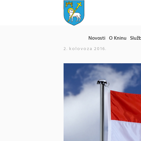
Novosti
O Kninu
Služb
2. kolovoza 2016.