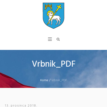
Vrbnik_PDF
Home
/
Vrbnik_PDF
13. prosinca 2018.