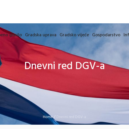
eno glasilo
Gradska uprava
Gradsko vijeće
Gospodarstvo
In
Dnevni red DGV-a
Home
/
Dnevni red DGV-a