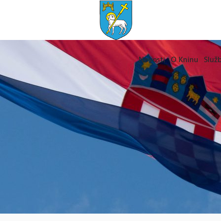
Novosti
O Kninu
Služb