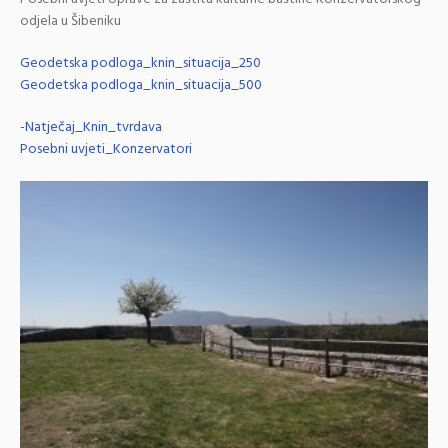
odjela u Šibeniku
Geodetska podloga_knin_situacija_250
Geodetska podloga_knin_situacija_500
-Natječaj_Knin_tvrdava
Posebni uvjeti_Konzervatori