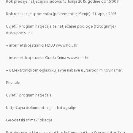
Rok predaje natječajnih radova: 15. lipnja 2015. godine do 16:00 h
Rok realizacije spomenika (privremeno rješenje): 31. srpnja 2015.
Uvjeti i Program natječaja te natječajne podloge (fotografije)
dostupne su na:
– internetskoj stranici HDLU www.hdlu.hr
– internetskoj stranici Grada Knina www.knin.hr
– u Elektroničkom oglasniku javne nabave u „Narodnim novinama“.
Privitak:
Uvjeti i program natječaja
Natječajna dokumentacija – fotografije
Geodetski snimak lokacije
Posebni uvjeti Uprave za zaštitu kulturne baštine Konzervatorskog