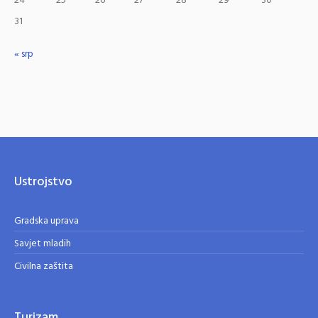
24
25
26
27
28
29
30
31
« srp
Ustrojstvo
Gradska uprava
Savjet mladih
Civilna zaštita
Turizam