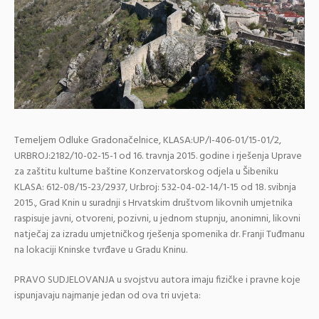
Temeljem Odluke Gradonačelnice, KLASA:UP/I-406-01/15-01/2,
URBROJ:2182/10-02-15-1 od 16. travnja 2015. godine i rješenja Uprave
za zaštitu kulturne baštine Konzervatorskog odjela u Šibeniku
KLASA: 612-08/15-23/2937, Ur.broj: 532-04-02-14/1-15 od 18. svibnja
2015., Grad Knin u suradnji s Hrvatskim društvom likovnih umjetnika
raspisuje javni, otvoreni, pozivni, u jednom stupnju, anonimni, likovni
natječaj za izradu umjetničkog rješenja spomenika dr. Franji Tuđmanu
na lokaciji Kninske tvrđave u Gradu Kninu.
PRAVO SUDJELOVANJA u svojstvu autora imaju fizičke i pravne koje
ispunjavaju najmanje jedan od ova tri uvjeta: