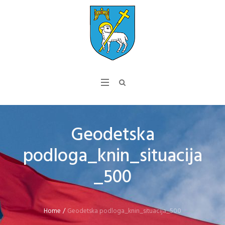
Geodetska
podloga_knin_situacija
_500
Home
/
Geodetska podloga_knin_situacija_500