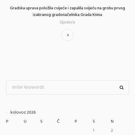
Gradska uprava položila cvijeće i zapalila svijeću na grobu prvog
izabranog gradonačelnika Grada Knina
Sljedeće
kolovoz 2026
P
U
S
Č
P
S
N
1
2