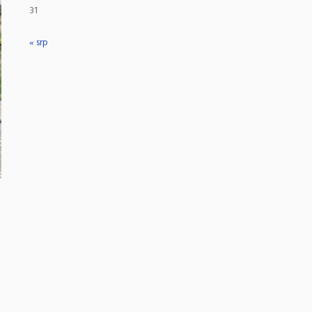
31
« srp