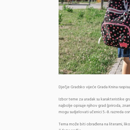
Dječje Gradsko vijeće Grada Knina raspis
Izbor teme za uradak su karakteristike grad
najbolje opisuje njihov grad (priroda, znam
mogu sudjelovati učenici 5.-8. razreda os
Tema može biti obrađena na literarni, likov