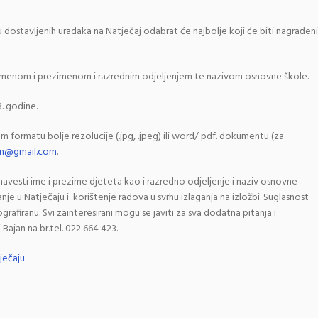
dostavljenih uradaka na Natječaj odabrat će najbolje koji će biti nagrađeni
i imenom i prezimenom i razrednim odjeljenjem te nazivom osnovne škole.
. godine.
 formatu bolje rezolucije (.jpg, .jpeg) ili word/ pdf. dokumentu (za
in@gmail.com
.
avesti ime i prezime djeteta kao i razredno odjeljenje i naziv osnovne
anje u Natječaju i korištenje radova u svrhu izlaganja na izložbi. Suglasnost
ografiranu. Svi zainteresirani mogu se javiti za sva dodatna pitanja i
Bajan na br.tel. 022 664 423.
ječaju