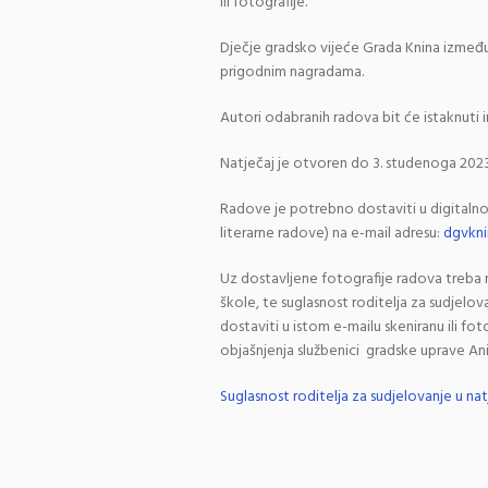
ili fotografije.
Dječje gradsko vijeće Grada Knina između 
prigodnim nagradama.
Autori odabranih radova bit će istaknut
Natječaj je otvoren do 3. studenoga 2023
Radove je potrebno dostaviti u digitalnom
literarne radove) na e-mail adresu:
dgvkn
Uz dostavljene fotografije radova treba n
škole, te suglasnost roditelja za sudjelov
dostaviti u istom e-mailu skeniranu ili fot
objašnjenja službenici gradske uprave Ani 
Suglasnost roditelja za sudjelovanje u nat