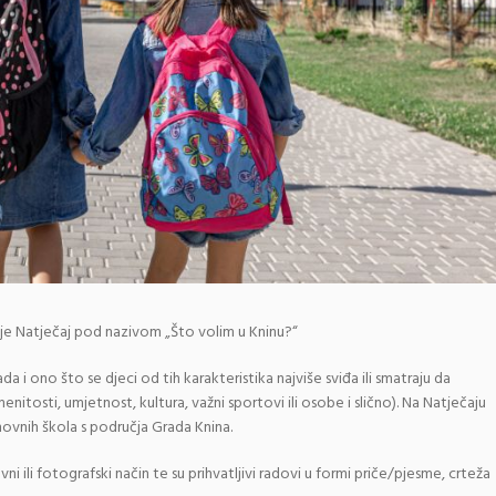
uje Natječaj pod nazivom „Što volim u Kninu?“
a i ono što se djeci od tih karakteristika najviše sviđa ili smatraju da
enitosti, umjetnost, kultura, važni sportovi ili osobe i slično). Na Natječaju
novnih škola s područja Grada Knina.
ni ili fotografski način te su prihvatljivi radovi u formi priče/pjesme, crteža