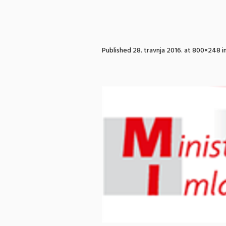
Published
28. travnja 2016.
at 800×248 i