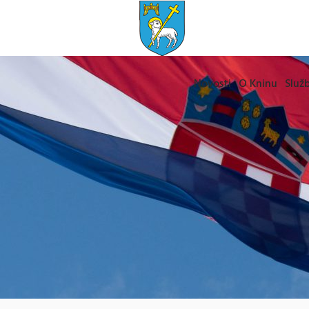
Novosti
O Kninu
Služb