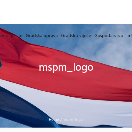
eno glasilo
Gradska uprava
Gradsko vijeće
Gospodarstvo
In
mspm_logo
Home
/
mspm_logo