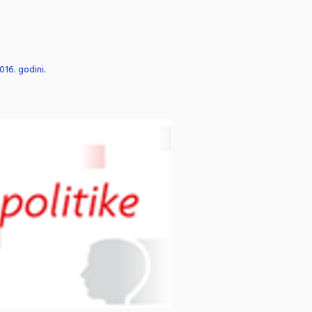
016. godini
.